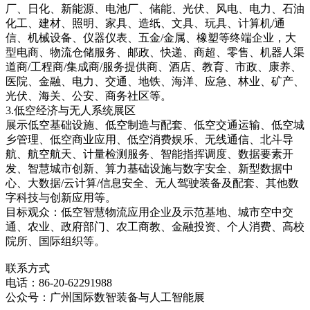
厂、日化、新能源、电池厂、储能、光伏、风电、电力、石油
化工、建材、照明、家具、造纸、文具、玩具、计算机/通
信、机械设备、仪器仪表、五金/金属、橡塑等终端企业，大
型电商、物流仓储服务、邮政、快递、商超、零售、机器人渠
道商/工程商/集成商/服务提供商、酒店、教育、市政、康养、
医院、金融、电力、交通、地铁、海洋、应急、林业、矿产、
光伏、海关、公安、商务社区等。
3.低空经济与无人系统展区
展示低空基础设施、低空制造与配套、低空交通运输、低空城
乡管理、低空商业应用、低空消费娱乐、无线通信、北斗导
航、航空航天、计量检测服务、智能指挥调度、数据要素开
发、智慧城市创新、算力基础设施与数字安全、新型数据中
心、大数据/云计算/信息安全、无人驾驶装备及配套、其他数
字科技与创新应用等。
目标观众：低空智慧物流应用企业及示范基地、城市空中交
通、农业、政府部门、农工商教、金融投资、个人消费、高校
院所、国际组织等。
联系方式
电话：86-20-62291988
公众号：广州国际数智装备与人工智能展