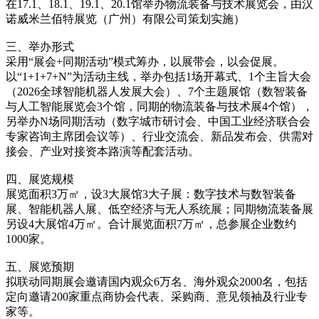
在17.1、18.1、19.1、20.1馆举办物流装备与技术展览会，由汉
诺威米兰佰特展览（广州）有限公司策划实施）
三、举办形式
采用“展会+同期活动”模式筹办，以展带会，以会促展。
以“1+1+7+N”为活动主线，举办包括1场开幕式、1个主旨大会
（2026全球智能机器人发展大会）、7个主题展馆（数智装备
与人工智能展览会3个馆，同期的物流装备与技术展4个馆），
另举办N场同期活动（数字城市研讨会、中国工业经济联合会
专家咨询主席团会议等）、行业交流会、新品发布会、供需对
接会、产业对接资本路演等配套活动。
四、展览规模
展览面积3万㎡，设3大展馆3大子展：数字技术与数智装备
展、智能机器人展、低空经济与无人系统展；同期物流装备展
另设4大展馆4万㎡。合计展览面积7万㎡，总参展企业数约
1000家。
五、展览预期
拟联动同期展会邀请国内观众6万名、海外观众2000名，包括
定向邀请200家重点商协会代表、采购商、意见领袖及行业专
家等。